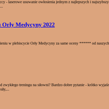
y - laserowe usuwanie owłosienia jednym z najlepszych i najszybszyc
..
u Orły Medycyny 2022
żnieniu w plebiscycie Orły Medycyny za same oceny ****** od na
wykłego treningu na siłowni? Bardzo dobre pytanie - krótko wyjaśn
iły,...