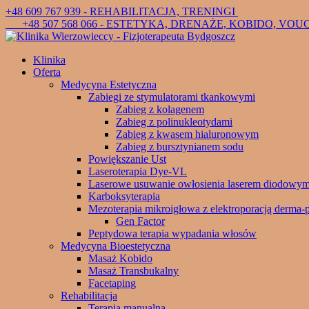
+48 609 767 939 - REHABILITACJA, TRENINGI
+48 507 568 066 - ESTETYKA, DRENAŻE, KOBIDO, VO
Klinika
Oferta
Medycyna Estetyczna
Zabiegi ze stymulatorami tkankowymi
Zabieg z kolagenem
Zabieg z polinukleotydami
Zabieg z kwasem hialuronowym
Zabieg z bursztynianem sodu
Powiększanie Ust
Laseroterapia Dye-VL
Laserowe usuwanie owłosienia laserem diodowy
Karboksyterapia
Mezoterapia mikroigłowa z elektroporacją derma-
Gen Factor
Peptydowa terapia wypadania włosów
Medycyna Bioestetyczna
Masaż Kobido
Masaż Transbukalny
Facetaping
Rehabilitacja
Terapia manualna