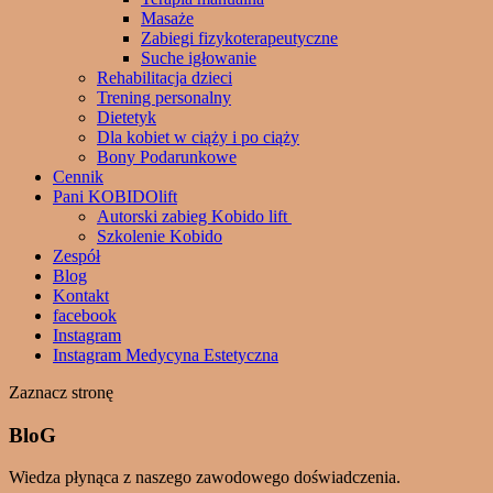
Masaże
Zabiegi fizykoterapeutyczne
Suche igłowanie
Rehabilitacja dzieci
Trening personalny
Dietetyk
Dla kobiet w ciąży i po ciąży
Bony Podarunkowe
Cennik
Pani KOBIDOlift
Autorski zabieg Kobido lift
Szkolenie Kobido
Zespół
Blog
Kontakt
facebook
Instagram
Instagram Medycyna Estetyczna
Zaznacz stronę
BloG
Wiedza płynąca z naszego zawodowego doświadczenia.